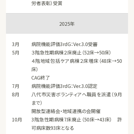
労者表彰）受賞
2025年
3月
病院機能評価3rdG：Ver.3.0受審
5月
３階急性期病棟２床廃止（52床→50床）
４階地域包括ケア病棟２床増床（48床→50
床）
CAG終了
7月
病院機能評価3rdG：Ver.3.0認定
8月
八代市災害ボランティアへ職員を派遣（９月
まで）
開放型連絡会・地域連携の会開催
10月
3階急性期病棟7床廃止（50床→43床） 許
可病床数93床となる