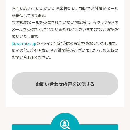
アンス・プログラム（法令遵守プログラム）を作成し、そ
お問い合わせいただいたお客様には、自動で受付確認メール
れに基づいて患者さんの情報を管理しています。このコ
を送信しております。
ンプライアンス・プログラムは適宜見直し、継続的な改
受付確認メールを受信されていないお客様は、当クラブからの
善を図っています。
メールを受信拒否されている恐れがございますので、ご確認お
願いいたします。
個人情報の収集について
kuwamizu.jp
のドメイン指定受信の設定をお願いいたします。
※その他、ご不明な点やご質問等がございましたら、お気軽に
当院では、個人情報を保護・管理する体制を確立し、適
お問い合わせください。
切な個人情報の収集、利用及び提供に関する内部規則
を定めこれを遵守します。
個人情報の利用目的について
当院では、利用目的に関しては患者さんに予め明示し
ています。必要な情報の範囲に関しましては、医学的、
専門的判断を必要とする場合もありますので、疑問点
に関してはいつでも説明に応じます。