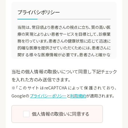
プライバシポリシー
当院は、常日頃より患者さんの視点に立ち、質の高い医
療の実現とよりよい患者サービスを目標として、診療業
務を行っています。患者さんの健康状態に応じて迅速に
的確な医療を提供させていただくためには、患者さんに
関する様々な医療情報が必要です。患者さんと確かな
信頼関係を築き上げ、安心して医療サービスを受けて
いただくために、患者さんの個人情報の安全な管理は
当社の個人情報の取扱いについて同意し下記チェック
必須です。当院では下記の基本方針に基づき、医療情報
を入れた方のみ送信できます。
の管理を行い、患者さんの個人情報保護に厳重な注意
※「このサイトはreCAPTCHAによって保護されており、
を払っています。
Googleの
プライバシーポリシー
と
利用規約
が適用されます。
個人情報保護法の遵守について
個人情報の取扱いに同意する
当院では、個人情報保護に関する法律を遵守し、さらに
JISQ15001（医療機関の認定指針）に即したコンプライ