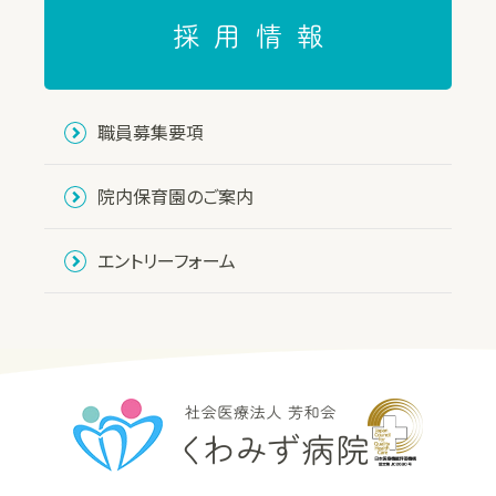
採用情報
個人情報の目的外利用について
当院では、前記以外の目的で個人情報を利用する必要
が生じた場合には、法令により許される場合を除き、そ
職員募集要項
の利用について、患者さんの同意を得るものとします。
院内保育園のご案内
個人情報の適正管理について
当院は、患者さんの個人情報の紛失、破壊、改ざん、漏
エントリーフォーム
えいまたは患者さんの個人情報への不正なアクセスな
どが起こらないよう適切な安全管理策を実施し、厳重
に管理します。
職員教育について
当院では、患者さんの個人情報を適正に取り扱うため
に、責任者を置き、職員の教育・研修を徹底し、内部規