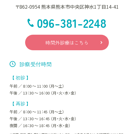
則を継続的に見直し改善します。
〒862-0954 熊本県熊本市中央区神水1丁目14-41
096-381-2248
委託先の監督について
当院では、一部検査等を外部の医療施設や検査会社等
に委託する場合があります。この際、患者さんの個人情
時間外診療はこちら
報をこれらの施設等に知らせる必要のある場合があり
ます。このような事態において、当院では信頼のおける
施設等を選択すると同時に、患者さんの個人情報が不
診察受付時間
適切に扱われないように契約を取り交わしています。
【 初診 】
個人情報の第三者への提供について
午前 ／ 8：00 ～ 11：00 （月～土）
午後 ／ 13：30 ～ 16：00 （月・火・水・金）
当院では、患者さんの健康及び生命を守るために診療
【 再診 】
上、個人データーを第三者に知らせることが求められ
午前 ／ 8：00 ～ 11：45 （月～土）
る場合も、その必要性を慎重に吟味し、できる限り患者
午後 ／ 13：30 ～ 16：45 （月・火・水・金）
さんの個人情報を保護するように努めています。
夜間 ／ 16：30 ～ 18：45 （月・水・金）