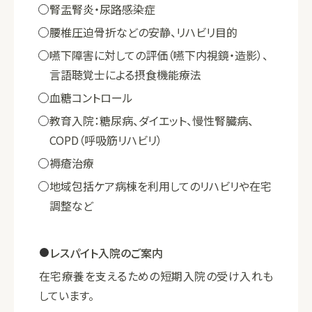
腎盂腎炎・尿路感染症
腰椎圧迫骨折などの安静、リハビリ目的
嚥下障害に対しての評価（嚥下内視鏡・造影）、
言語聴覚士による摂食機能療法
血糖コントロール
教育入院：糖尿病、ダイエット、慢性腎臓病、
COPD（呼吸筋リハビリ）
褥瘡治療
地域包括ケア病棟を利用してのリハビリや在宅
調整など
レスパイト入院のご案内
在宅療養を支えるための短期入院の受け入れも
しています。